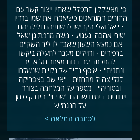
פ' מאשקלון התפלל שאחיו ייצור קשר עם 
ההורים המודאגים כשיאמרו את שמו ברדיו 
• יואל ואלי הקדישו לנשותיהם ולילדיהם 
שירי אהבה וגעגוע • משה מרמת גן שאל 
אם נמצא השעון שאבד לו ליד השק"ם 
ברפידים • וחיילים מעבר לתעלה ביקשו 
"להתכתב עם בנות מאזור תל אביב 
ונתניה" • אוסף נדיר של גלויות שנשלחו 
לגלי צה"ל מהחזית - "אי־שם באפריקה 
ובסוריה" - מספר על המלחמה בצורה 
ייחודית, בימים שבהם "שני וי" היו רק סימן 
על הנגמ"ש
לכתבה המלאה >